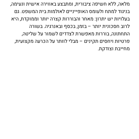
מלאה, ללא חשיפה ציבורית, ומתבצע באווירה אישית ונעימה,
בניגוד למתח ולעומס האופייניים לאולמות בית המשפט. גם
בעלויות יש יתרון: מאחר והבוררות קצרה יותר וממוקדת, היא
לרוב חסכונית יותר – בזמן, בכסף ובאנרגיה. בשורה
התחתונה, בוררות מאפשרת לצדדים לשמור על שליטה,
פרטיות ויחסים תקינים – מבלי לוותר על הכרעה מקצועית,
מחייבת וצודקת
.
במשרד
מריאנה שטיינברג ושות׳
אנחנו לא רק מכירים את
ההליך – אנחנו חיים אותו. עם ניסיון רב בייצוג לקוחות
בבוררויות מורכבות, יכולת לנתח סיטואציות משפטיות בצורה
יצירתית, ומחויבות מוחלטת להשיג עבורכם את הפתרון הנכון
– אנחנו שם בשבילכם, עם כל הכלים, הסבלנות והדיוק
הנחוץ
.
צוות משרדינו
לא רק מקצועיים – אנחנו יצירתיים
,
אנושיים,
ויודעים להפוך תהליך מורכב להזדמנות לפתרון מעולה. אנחנו
לא נרתעים מקונפליקטים – אלא מובילים אתכם לעבר פתרון
חכם, קצר ואפקטיבי, שיחזיר לכם את השקט
.